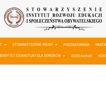
T
STOWARZYSZENIE-IREiSO
PODZIĘKOWANIA
PARTN
WERSYTET EDUKACYJNY DLA SENIORÓW
RODO kontakt
KON