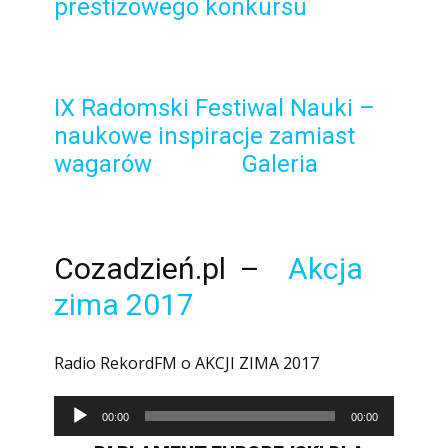
prestiżowego konkursu
IX Radomski Festiwal Nauki –
naukowe inspiracje zamiast
wagarów
Galeria
Cozadzień.pl –
Akcja
zima 2017
Radio RekordFM o AKCJI ZIMA 2017
Odtwarzacz
00:00
00:00
plików