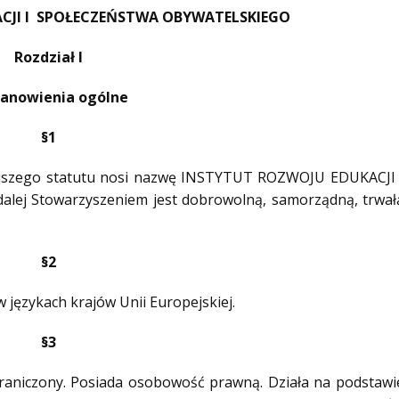
CJI I SPOŁECZEŃSTWA OBYWATELSKIEGO
Rozdział I
anowienia ogólne
§1
niejszego statutu nosi nazwę INSTYTUT ROZWOJU EDUKACJI 
j Stowarzyszeniem jest dobrowolną, samorządną, trwał
§2
językach krajów Unii Europejskiej.
§3
graniczony. Posiada osobowość prawną. Działa na podstawi