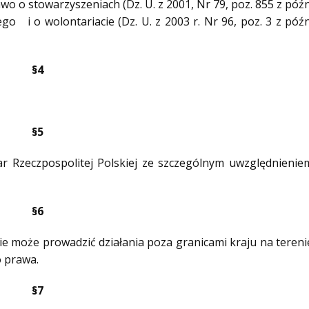
wo o stowarzyszeniach (Dz. U. z 2001, Nr 79, poz. 855 z późn
ego i o wolontariacie (Dz. U. z 2003 r. Nr 96, poz. 3 z późn
§4
§5
ar Rzeczpospolitej Polskiej ze szczególnym uwzględnienie
§6
nie może prowadzić działania poza granicami kraju na tereni
 prawa.
§7