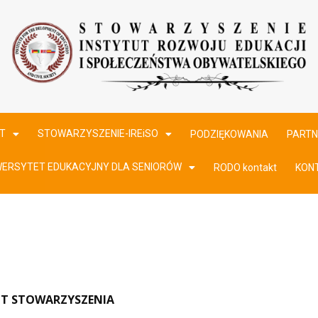
T
STOWARZYSZENIE-IREiSO
PODZIĘKOWANIA
PARTN
WERSYTET EDUKACYJNY DLA SENIORÓW
RODO kontakt
KON
T STOWARZYSZENIA