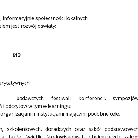
 informacyjnie społeczności lokalnych;
lem jest rozwój oświaty;
§13
arytatywnych;
 – badawczych: festiwali, konferencji, sympozjów
 i odczytów w tym e-learningu;
organizacjami i instytucjami mającymi podobne cele;
h, szkoleniowych, doradczych oraz szkół podstawowych
 a także świetlic środowiskowych obejmujących zakre