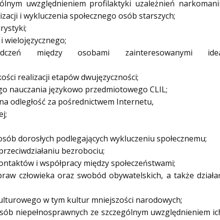
ólnym uwzględnieniem profilaktyki uzależnień narkomanii
acji i wykluczenia społecznego osób starszych;
rystyki;
i wielojęzycznego;
dczeń między osobami zainteresowanymi ide
kości realizacji etapów dwujęzyczności;
go nauczania językowo przedmiotowego CLIL;
na odległość za pośrednictwem Internetu,
j;
 osób dorosłych podlegających wykluczeniu społecznemu;
 przeciwdziałaniu bezrobociu;
 kontaktów i współpracy między społeczeństwami;
praw człowieka oraz swobód obywatelskich, a także działa
kulturowego w tym kultur mniejszości narodowych;
cz osób niepełnosprawnych ze szczególnym uwzględnieniem ic