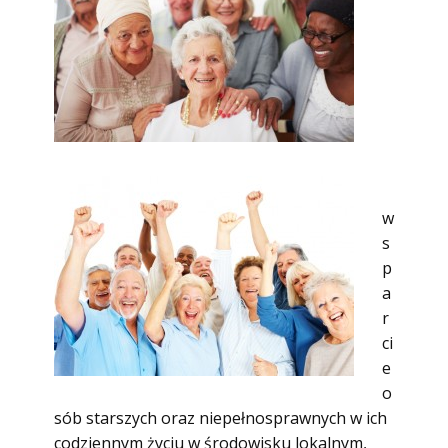
w
s
p
a
r
ci
e
o
sób starszych oraz niepełnosprawnych w ich
codziennym życiu w środowisku lokalnym,